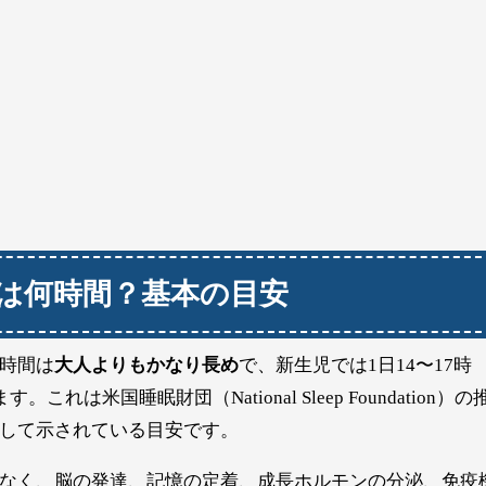
は何時間？基本の目安
時間は
大人よりもかなり長め
で、新生児では1日14〜17時
は米国睡眠財団（National Sleep Foundation）の
して示されている目安です。
なく、脳の発達、記憶の定着、成長ホルモンの分泌、免疫