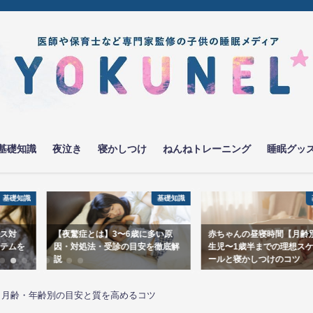
基礎知識
夜泣き
寝かしつけ
ねんねトレーニング
睡眠グッ
基礎知識
基礎知識
多い原
赤ちゃんの昼寝時間【月齢別】新
ナルコレプシー 子供のサイ
徹底解
生児〜1歳半までの理想スケジュ
割の親が見逃している？症
ールと寝かしつけのコツ
ック
？月齢・年齢別の目安と質を高めるコツ