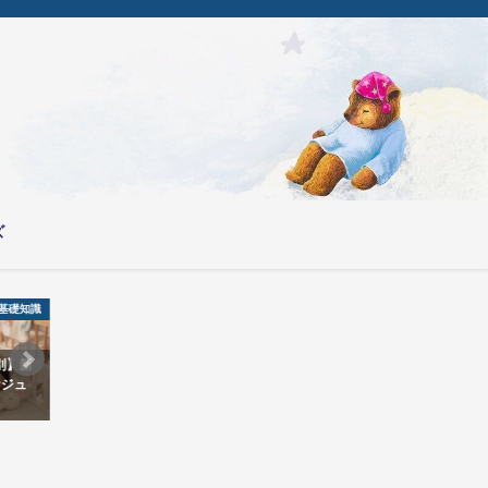
ズ
基礎知識
ねんねトレーニング
ン、9
【Q&A】YOKUNEL相談室 第3
【医師解説】寝不足は肥満
状チェ
回 ネントレは無理にさせなくても
因？睡眠時間と食欲の関係
良いですか？
乳に潜む罠とは？