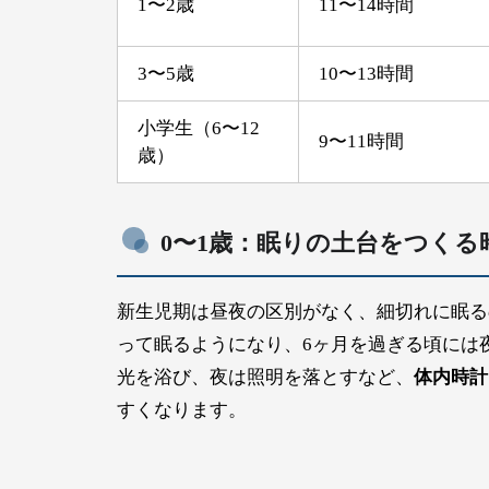
1〜2歳
11〜14時間
3〜5歳
10〜13時間
小学生（6〜12
9〜11時間
歳）
0〜1歳：眠りの土台をつくる
新生児期は昼夜の区別がなく、細切れに眠る
って眠るようになり、6ヶ月を過ぎる頃には
光を浴び、夜は照明を落とすなど、
体内時計
すくなります。