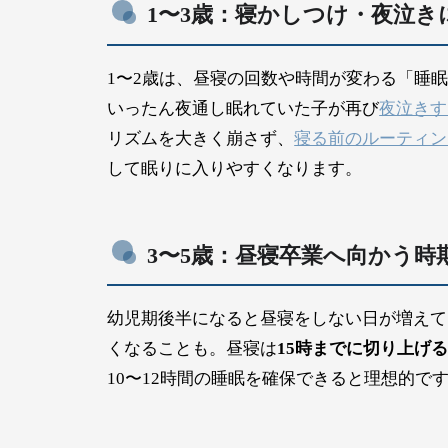
1〜3歳：寝かしつけ・夜泣き
1〜2歳は、昼寝の回数や時間が変わる「睡
いったん夜通し眠れていた子が再び
夜泣きす
リズムを大きく崩さず、
寝る前のルーティン
して眠りに入りやすくなります。
3〜5歳：昼寝卒業へ向かう時
幼児期後半になると昼寝をしない日が増えて
くなることも。昼寝は
15時までに切り上げ
10〜12時間の睡眠を確保できると理想的で