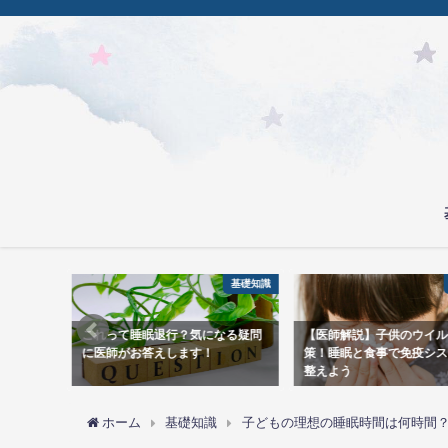
基礎知識
基礎知識
なる疑問
【医師解説】子供のウイルス対
【夜驚症とは】3〜6歳に
策！睡眠と食事で免疫システムを
因・対処法・受診の目安を
整えよう
説
ホーム
基礎知識
子どもの理想の睡眠時間は何時間