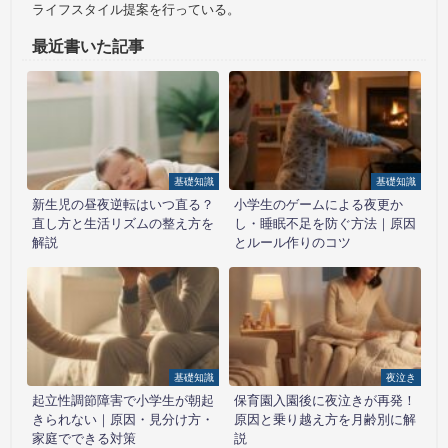
ライフスタイル提案を行っている。
最近書いた記事
基礎知識
基礎知識
新生児の昼夜逆転はいつ直る？
小学生のゲームによる夜更か
直し方と生活リズムの整え方を
し・睡眠不足を防ぐ方法｜原因
解説
とルール作りのコツ
基礎知識
夜泣き
起立性調節障害で小学生が朝起
保育園入園後に夜泣きが再発！
きられない｜原因・見分け方・
原因と乗り越え方を月齢別に解
家庭でできる対策
説