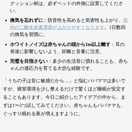
クッション材は、必ずベッドの外側に設置してくださ
い。
換気を忘れずに
：防音性を高めると気密性も上がり、
室
内の二酸化炭素濃度が上がりやすくなります
。1日数回
の換気を習慣に。
ホワイトノイズは赤ちゃんの頭から1m以上離す
：耳の
発達に影響しないよう、距離と音量に注意。
完璧を目指さない
：多少の生活音に慣れることも、赤ち
ゃんの適応力を育てる大切な経験です。
「うちの子は音に敏感だから…」と悩むパパママは多いで
すが、寝室環境を少し整えるだけで驚くほど睡眠が安定す
ることもあります。今日ご紹介したアイデアの中から、ま
ずは1〜2つ試してみてください。赤ちゃんもパパママも、
ぐっすり眠れる夜が増えますように。