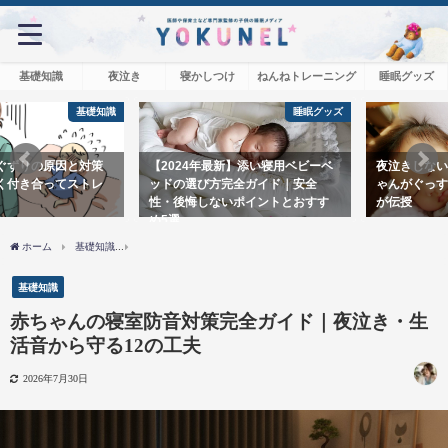
基礎知識
夜泣き
寝かしつけ
ねんねトレーニング
睡眠グッズ
睡眠グッズ
夜泣き
【2024年最新】添い寝用ベビーベ
夜泣きしない習慣をつける！赤ち
ッドの選び方完全ガイド｜安全
ゃんがぐっすり寝る方法を看護師
性・後悔しないポイントとおすす
が伝授
め5選
ホーム
基礎知識
赤ちゃんの寝室防音対策完全ガイド｜夜泣き・生活音から守る12の
基礎知識
赤ちゃんの寝室防音対策完全ガイド｜夜泣き・生
活音から守る12の工夫
2026年7月30日