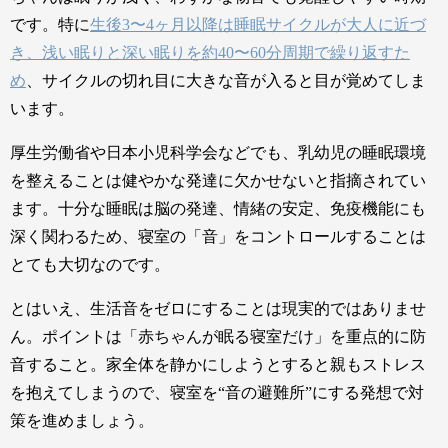
です。特に
生後3〜4ヶ月以降は睡眠サイクルが大人に近づ
き、浅い眠りと深い眠りを約40〜60分周期で繰り返すた
め
、サイクルの切れ目に大きな音が入ると目が覚めてしま
います。
厚生労働省や日本小児科学会などでも、乳幼児の睡眠環境
を整えることは健やかな発達に欠かせないと指摘されてい
ます。十分な睡眠は脳の発達、情緒の安定、免疫機能にも
深く関わるため、寝室の「音」をコントロールすることは
とても大切なのです。
とはいえ、生活音をゼロにすることは現実的ではありませ
ん。ポイントは「赤ちゃんが眠る寝室だけ」を重点的に防
音すること。家全体を静かにしようとすると親もストレス
を抱えてしまうので、寝室を“音の避難所”にする発想で対
策を進めましょう。