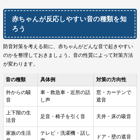
赤ちゃんが反応しやすい音の種類を知
ろう
防音対策を考える前に、赤ちゃんがどんな音で起きやすい
のかを整理しておきましょう。音の性質によって対策方法
が変わります。
音の種類
具体例
対策の方向性
外からの騒
車・救急車・近所の話
窓・カーテンで
音
し声
遮音
上下階の生
足音・椅子を引く音
天井・床の吸音
活音
家族の生活
テレビ・洗濯機・話し
ドア・壁の遮音