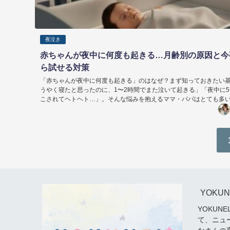
夜泣き
赤ちゃんが夜中に何度も起きる…月齢別の原因と今
ら試せる対策
「赤ちゃんが夜中に何度も起きる」のはなぜ？まず知っておきたい
うやく寝たと思ったのに、1〜2時間でまた泣いて起きる」「夜中に
こされてヘトヘト…」。そんな悩みを抱えるママ・パパはとても多い..
YOKU
YOKUN
て、ニュ