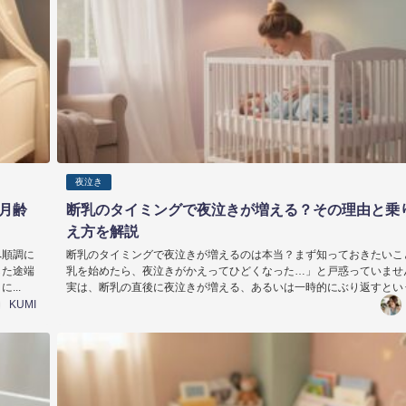
夜泣き
月齢
断乳のタイミングで夜泣きが増える？その理由と乗
え方を解説
へ順調に
断乳のタイミングで夜泣きが増えるのは本当？まず知っておきたいこ
した途端
乳を始めたら、夜泣きがかえってひどくなった…」と戸惑っていませ
...
実は、断乳の直後に夜泣きが増える、あるいは一時的にぶり返すという.
KUMI