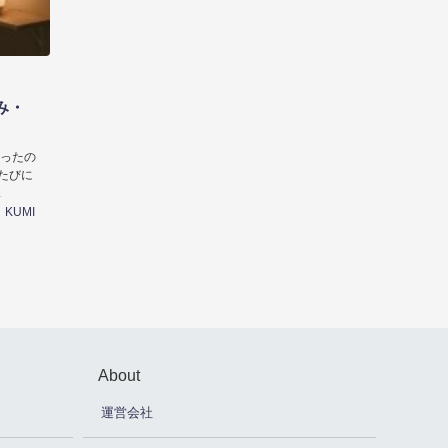
み・
思ったの
たびに
.
KUMI
About
運営会社