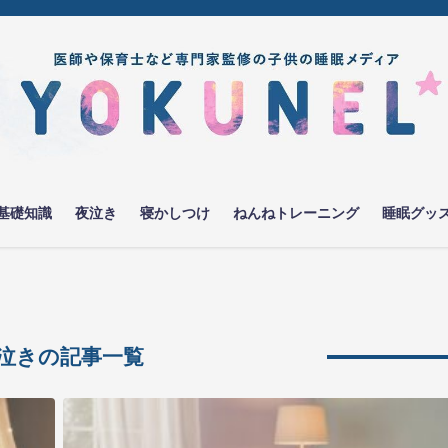
基礎知識
夜泣き
寝かしつけ
ねんねトレーニング
睡眠グッ
泣きの記事一覧