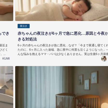
夜泣き
らでき
赤ちゃんの夜泣きが6ヶ月で急に悪化…原因と今夜
きる対処法
最近ま
6ヶ月の赤ちゃんの夜泣きが急に悪化…なぜ？「今まで夜通し寝てく
ひどく
たのに、6ヶ月に入った途端、急に夜中に何度も泣くようになった」
...
んな悩みを抱えるママ・パパは少なくありません。実は生後6ヶ月前後.
KUMI