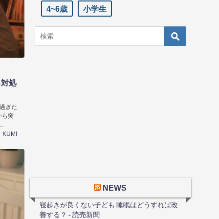
4~6歳
小学生
る対処
過ぎた
から突
.
KUMI
NEWS
寝起きが良くない子ども 睡眠はどうすれば改
善する？ - 読売新聞