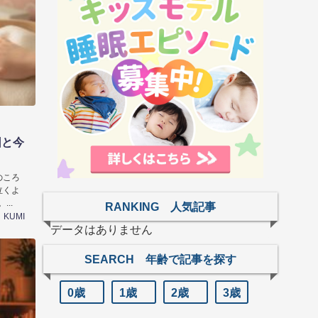
因と今
のころ
泣くよ
..
RANKING 人気記事
KUMI
データはありません
SEARCH 年齢で記事を探す
0歳
1歳
2歳
3歳