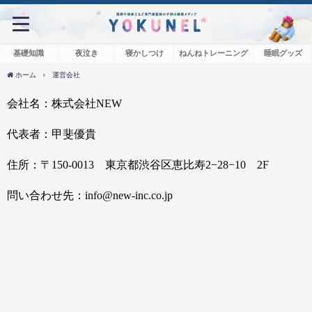
基礎知識
夜泣き
寝かしつけ
ねんねトレーニング
睡眠グッズ
ホーム
運営会社
会社名：株式会社NEW
代表者：甲斐優貴
住所：
〒
150-0013
東京都渋谷区恵比寿
2−28−10
2F
問い合わせ先：info@new-inc.co.jp